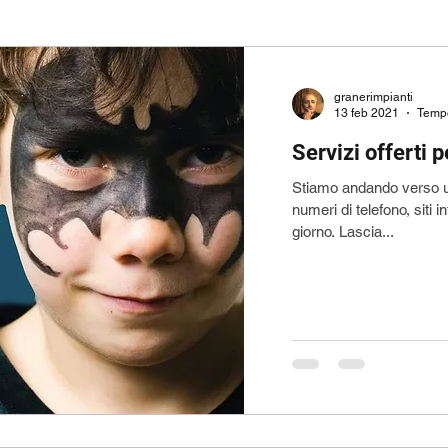
ATINO OCCASIONI
granerimpianti
13 feb 2021
Tempo
Servizi offerti p
Stiamo andando verso u
numeri di telefono, siti i
giorno. Lascia...